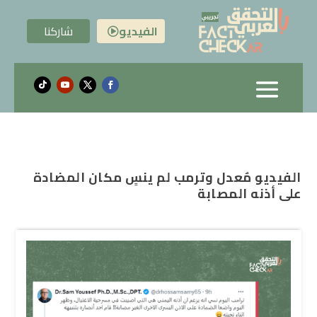
الفيديو
شاركنا

الفيديو مٌعدل وترمب لم ينسٍ مكان المضادة
على أذنه المصابة