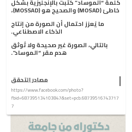
كلمة “الموساد” كتبت بالإنجليزية بشكل
خاطئ (MOSAD) والصحيح هو (MOSSAD)،
ما يُعزز احتمال أن الصورة من إنتاج
الذكاء الاصطناعي.
بالتالي، الصورة غير صحيحة ولا تُوثق
هدم مقر “الموساد”.
مصادر التحقق
https://www.facebook.com/photo?
fbid=687395134103847&set=pcb.68739516743717
7